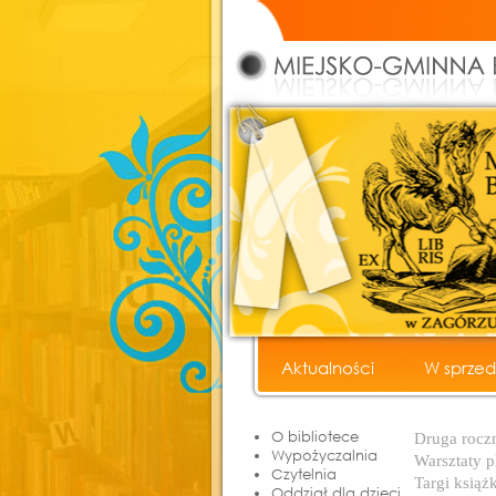
Aktualności
W sprze
Cyfrowe Archiwum Fotogra
O bibliotece
Druga rocz
Wypożyczalnia
Warsztaty p
Czytelnia
Targi książ
Oddział dla dzieci