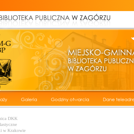
daży
Galeria
Godziny otwarcia
Dane teleadr
ficzne
nica DKK
lastyczne
ki w Krakowie