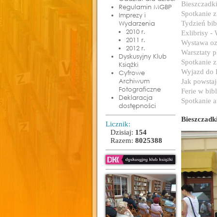
Bieszczadki
Regulamin MGBP
Spotkanie 
Imprezy i
Wydarzenia
Tydzień bib
2010 r.
Exlibrisy -
2011 r.
Wystawa oz
2012 r.
Warsztaty p
Dyskusyjny Klub
Spotkanie z
Książki
Wyjazd do 
Cyfrowe
Archiwum
Jak powstaj
Fotograficzne
Ferie w bibl
Deklaracja
Spotkanie a
dostępności
Bieszczadk
Licznik:
Dzisiaj:
154
Razem:
8025388