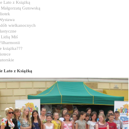
e Lato z Książką
z Małgorzatą Gutowską
liotek
 Wystawa
dób wielkanocnych
lastyczne
 Lidią Miś
Filharmonii
e książka???
iotece
utorskie
ie Lato z Książką